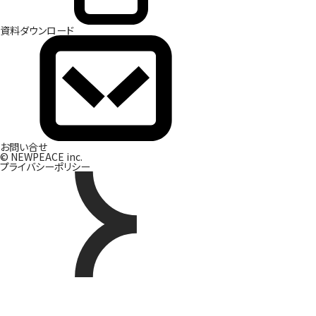
資
料
ダ
ウ
ン
ロ
ー
ド
お
問
い
合
せ
© NEWPEACE inc.
プライバシーポリシー