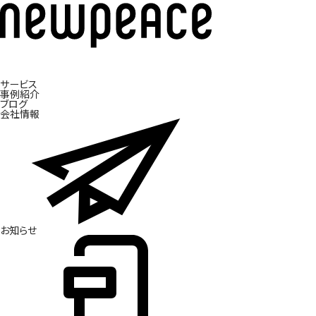
サービス
ブ
事
ラ
例
ン
紹
ド
介
開
発
ブ
ロ
グ
会
社
情
報
お
知
ら
せ