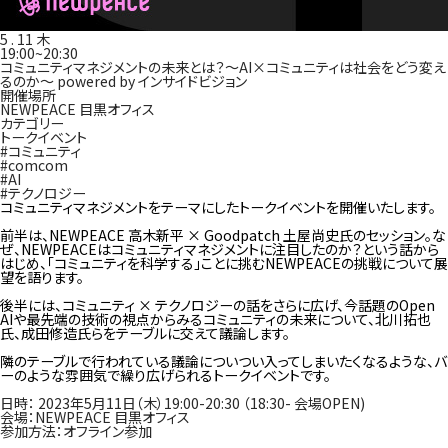
5
.
11
木
19:00~20:30
コミュニティマネジメントの未来とは？〜AI×コミュニティは社会をどう変え
るのか〜 powered by インサイドビジョン
開催場所
NEWPEACE 目黒オフィス
カテゴリー
トークイベント
#コミュニティ
#comcom
#AI
#テクノロジー
コミュニティマネジメントをテーマにしたトークイベントを開催いたします。
前半は、NEWPEACE 高木新平 × Goodpatch 土屋尚史氏のセッション。な
ぜ、NEWPEACEはコミュニティマネジメントに注目したのか？という話から
はじめ、「コミュニティを科学する」ことに挑むNEWPEACEの挑戦について展
望を語ります。
後半には、コミュニティ × テクノロジーの話をさらに広げ、今話題のOpen
AIや最先端の技術の視点からみるコミュニティの未来について、北川拓也
氏、成田修造氏らをテーブルに交えて議論します。
隣のテーブルで行われている議論についつい入ってしまいたくなるような、バ
ーのような雰囲気で繰り広げられるトークイベントです。
日時： 2023年5月11日（木）19:00-20:30 （18:30- 会場OPEN)
会場：NEWPEACE 目黒オフィス
参加方法：オフライン参加