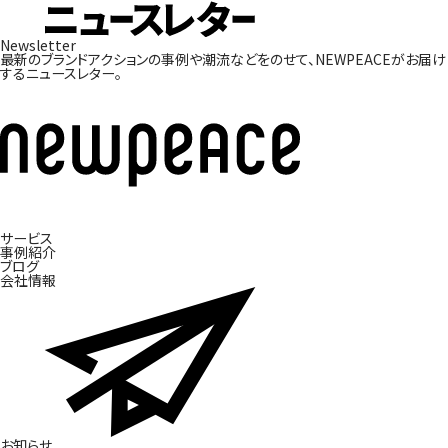
Newsletter
最新のブランドアクションの事例や潮流などをのせて、
NEWPEACEがお届け
するニュースレター。
サービス
ブ
事
ラ
例
ン
紹
ド
介
開
発
ブ
ロ
グ
会
社
情
報
お
知
ら
せ