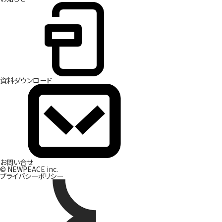
資
料
ダ
ウ
ン
ロ
ー
ド
お
問
い
合
せ
© NEWPEACE inc.
プライバシーポリシー