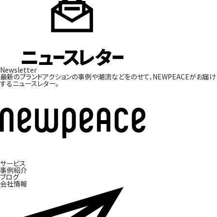
Newsletter
最新のブランドアクションの事例や潮流などをのせて、
NEWPEACEがお届け
するニュースレター。
サービス
ブ
事
ラ
例
ン
紹
ド
介
開
発
ブ
ロ
グ
会
社
情
報