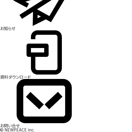
お
知
ら
せ
資
料
ダ
ウ
ン
ロ
ー
ド
お
問
い
合
せ
© NEWPEACE inc.