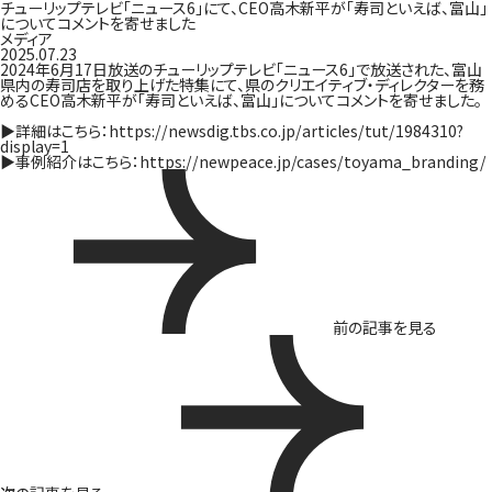
チューリップテレビ「ニュース6」にて、CEO高木新平が「寿司といえば、富山」
についてコメントを寄せました
メディア
2025.07.23
2024
年
6
月
17
日放送のチューリップテレビ「ニュース
6
」で放送された、富山
県内の寿司店を取り上げた特集にて、県のクリエイティブ・ディレクターを務
める
CEO
高木新平が「寿司といえば、富山」についてコメントを寄せました。
▶︎詳細はこちら：
https://newsdig.tbs.co.jp/articles/tut/1984310?
display=1
▶︎事例紹介はこちら：
https://newpeace.jp/cases/toyama_branding/
前の記事を見る