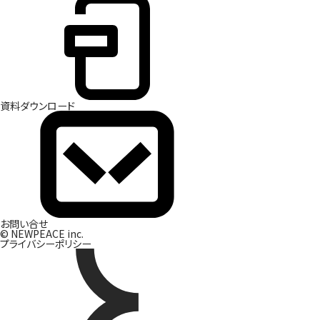
資
料
ダ
ウ
ン
ロ
ー
ド
お
問
い
合
せ
© NEWPEACE inc.
プライバシーポリシー