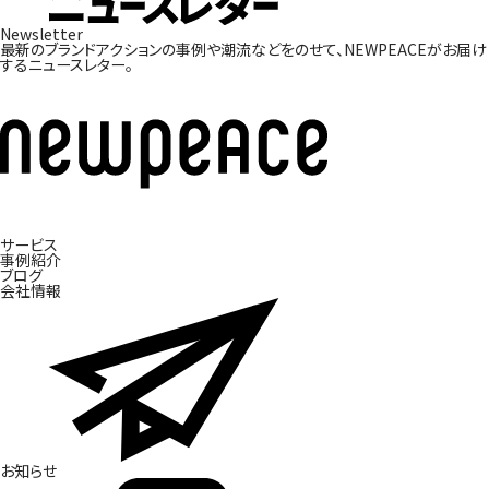
Newsletter
最新のブランドアクションの事例や潮流などをのせて、
NEWPEACEがお届け
するニュースレター。
サービス
ブ
事
ラ
例
ン
紹
ド
介
開
発
ブ
ロ
グ
会
社
情
報
お
知
ら
せ