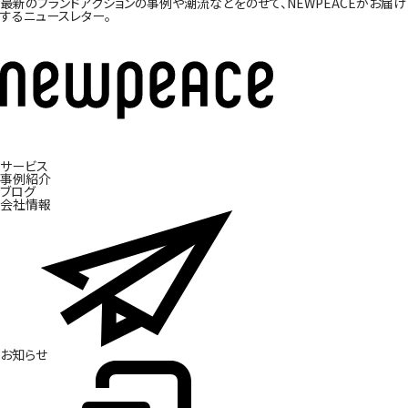
最新のブランドアクションの事例や潮流などをのせて、
NEWPEACEがお届け
するニュースレター。
サービス
ブ
事
ラ
例
ン
紹
ド
介
開
発
ブ
ロ
グ
会
社
情
報
お
知
ら
せ