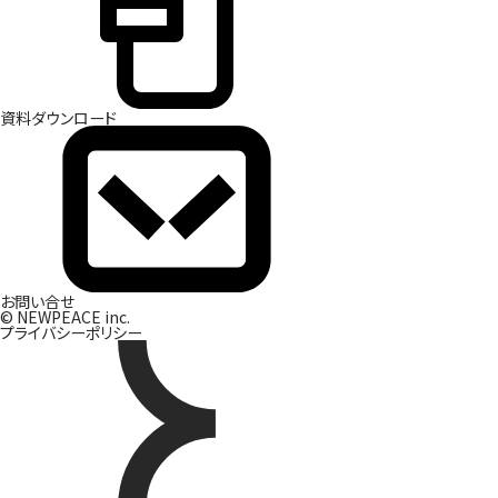
資
料
ダ
ウ
ン
ロ
ー
ド
お
問
い
合
せ
© NEWPEACE inc.
プライバシーポリシー