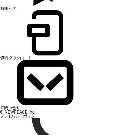
お
知
ら
せ
資
料
ダ
ウ
ン
ロ
ー
ド
お
問
い
合
せ
© NEWPEACE inc.
プライバシーポリシー