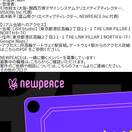
・登壇者：
引地耕太（大阪・関西万博デザインシステムクリエイティブディレクター、
VISIONs Inc.代表）
高木新平（富山県クリエイティブディレクター、NEWPEACE Inc.代表）
【リアル会場へのアクセス】
・会場：LiSH Studio1 （東京都港区高輪２丁目２１−１ THE LINK PILLAR 1
NORTH 6・7F）
・住所：東京都港区高輪２丁目２１−１ THE LINK PILLAR 1 NORTH 6・7F（
Google Maps
）
・アクセス：JR高輪ゲートウェイ駅直結。ゲートウェイ駅からのアクセス詳細
は こちらの
PDF
をご参照ください。
NEWPEACEは、一緒に働くメンバーを募集しています！
募集中の職種は、
こちら
からご確認いただけます。
案件のご依頼や相談については、
こちらのフォーム
よりご連絡ください。
その他のブログ