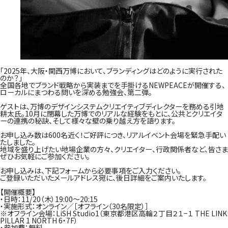
「2025年、大阪・関西万博において、ブランディングはどのように実行された
のか？」
全国各地でブランド戦略から実装までを手掛けるNEWPEACEが開催する、
ローカルにまつわる問いを深める勉強会、第二弾。
ゲストは、万博のデザインシステムクリエイティブディレクターを務める引地
耕太氏。10月に閉幕した万博でのリアルな経験をもとに、公共とクリエイタ
ーの連携の秘訣、そして様々な壁の乗り越え方を語ります。
お申し込み数は600名近く！ご好評につき、リアルイベント会場を緊急手配い
たしました。
地域を盛り上げたい地場企業の方々、クリエイター、行政関係者など、皆さま
ぜひお気軽にご参加ください。
お申し込みは、下記フォームから必要事項をご入力ください。
ご登録いただいたメールアドレス宛に、後日詳細をご案内いたします。
【開催概要】
・日時：11/20（木）19:00〜20:15
・実施形式：オンライン／［オフライン（30名限定）］
※オフライン会場：LiSH Studio1（東京都港区高輪２丁目２１−１ THE LINK
PILLAR 1 NORTH 6・7F）
・参加費：無料