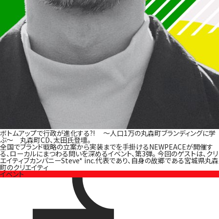
ボトムアップで行政が進化する?! 〜人口1万の丸森町ブランディングに学
ぶ〜 丸森町CD、太田氏登壇。
全国でブランド戦略の立案から実装までを手掛けるNEWPEACEが開催す
る、ローカルにまつわる問いを深めるイベント、第3弾。 今回のゲストは、クリ
エイティブカンパニーSteve* inc.代表であり、自身の故郷である宮城県丸森
町のクリエイティ
イベント