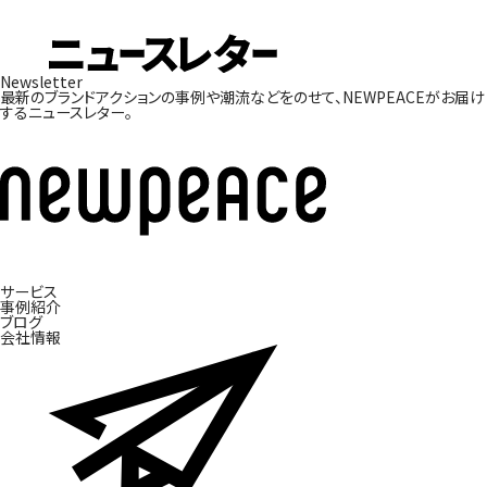
Newsletter
最新のブランドアクションの事例や潮流などをのせて、
NEWPEACEがお届け
するニュースレター。
サービス
ブ
事
ラ
例
ン
紹
ド
介
開
発
ブ
ロ
グ
会
社
情
報